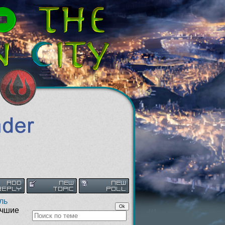
ль
учшие