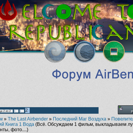
2
ца
2
из
2
«
1
м
»
The Last Airbender
»
Последний Маг Воздуха
»
Повелите
ий Книга 1 Вода
(Всё. Обсуждаем 1 фильм, выкладываем л
ты, фото....)