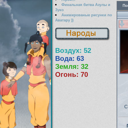
Финальная битва Азулы и
По
Зуко
Анимированые рисунки по
Аватару ))
Воздух: 52
Вода: 63
Земля: 32
Огонь: 70
С