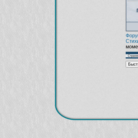
Фору
Стих
момен
Страни