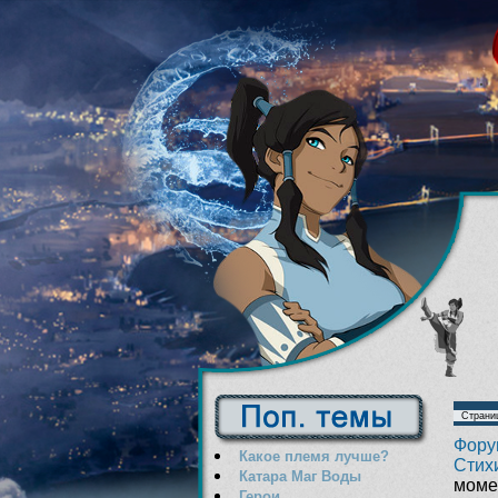
Страни
Фору
Какое племя лучше?
Стих
Катара Маг Воды
момен
Герои...