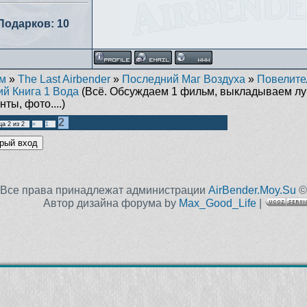
Подарков:
10
м
»
The Last Airbender
»
Последний Маг Воздуха
»
Повелите
ий Книга 1 Вода
(Всё. Обсуждаем 1 фильм, выкладываем л
ты, фото....)
2
ца
2
из
2
«
1
Все права принадлежат администрации
AirBender.Moy.Su
©
Автор дизайна форума by
Max_Good_Life
|