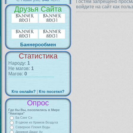
Гостям запрещено просма
войдите на сайт как поль
Друзья Сайта
Баннерообмен
Статистика
Народу:
1
Не магов:
1
Магов:
0
Кто онлайн?
|
Кто посетил?
Опрос
Где бы Вы, поселились в Мире
"Аватара"
Ба Синг Се
В одном из Храмов Воздуха
Северное Племя Воды
Деревня Джанг Ху