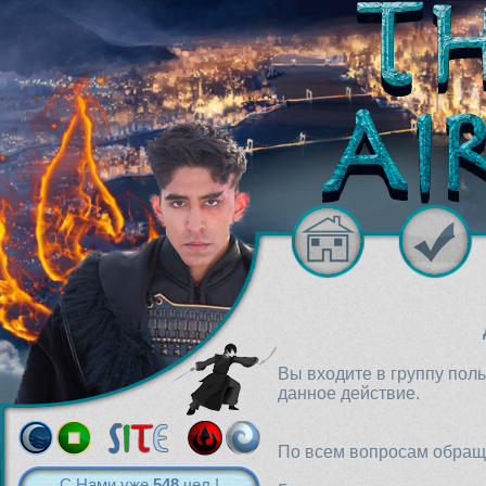
Вы входите в группу пол
данное действие.
По всем вопросам обраща
С Нами уже
548
чел.!