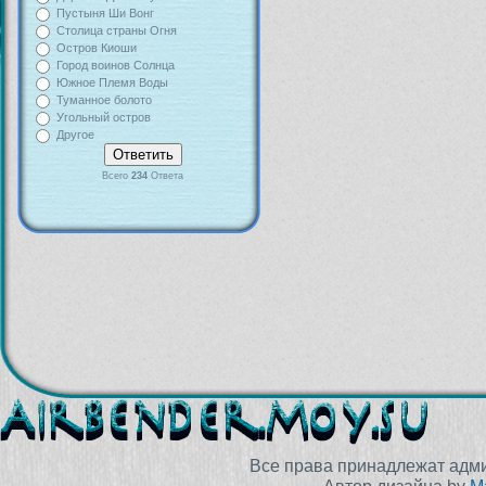
Пустыня Ши Вонг
Столица страны Огня
Остров Киоши
Город воинов Солнца
Южное Племя Воды
Туманное болото
Угольный остров
Другое
Всего
234
Ответа
Все права принадлежат адм