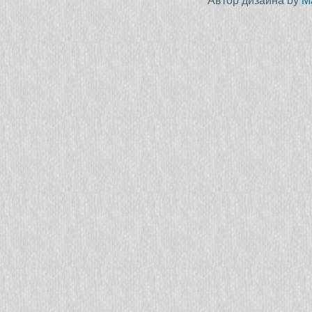
Автор дизайна by
M