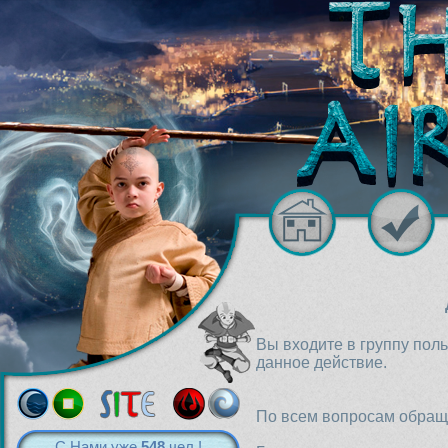
Вы входите в группу пол
данное действие.
По всем вопросам обраща
С Нами уже
548
чел.!