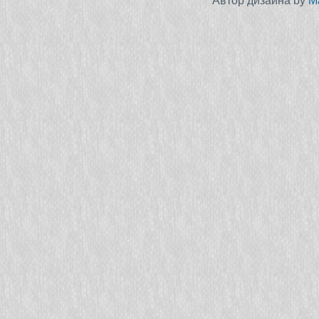
Автор дизайна by
M