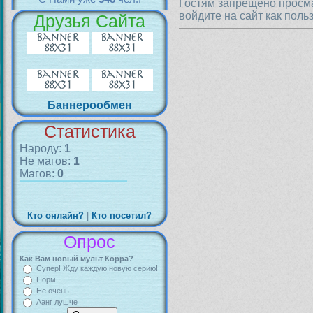
Гостям запрещено просма
войдите на сайт как поль
Друзья Сайта
Баннерообмен
Статистика
Народу:
1
Не магов:
1
Магов:
0
Кто онлайн?
|
Кто посетил?
Опрос
Как Вам новый мульт Корра?
Супер! Жду каждую новую серию!
Норм
Не очень
Аанг лушче