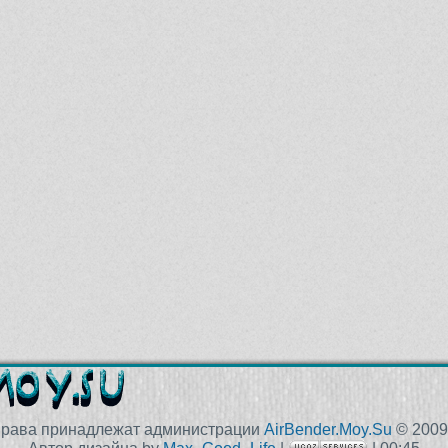
права принадлежат администрации
AirBender.Moy.Su
© 2009