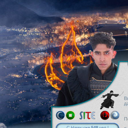
В
д
П
С Нами уже
548
чел.!