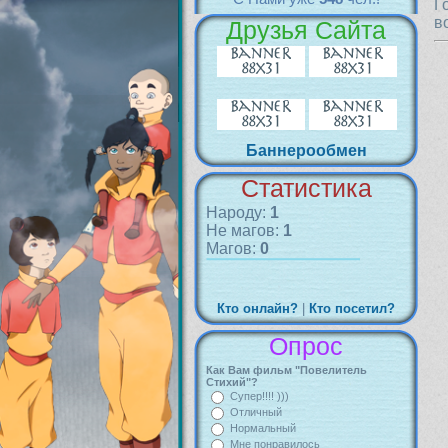
Г
в
Друзья Сайта
Баннерообмен
Статистика
Народу:
1
Не магов:
1
Магов:
0
Кто онлайн?
|
Кто посетил?
Опрос
Как Вам фильм "Повелитель
Стихий"?
Супер!!!! )))
Отличный
Нормальный
Мне понравилось