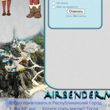
Не очень
Мне не нравится
Всего
786
Ответов
Все 