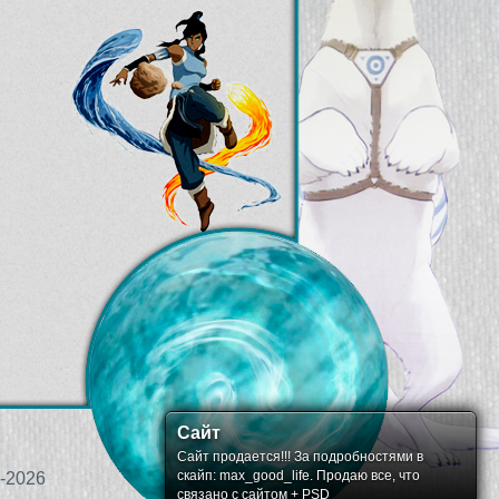
Сайт
Сайт продается!!! За подробностями в
скайп: max_good_life. Продаю все, что
-2026
связано с сайтом + PSD