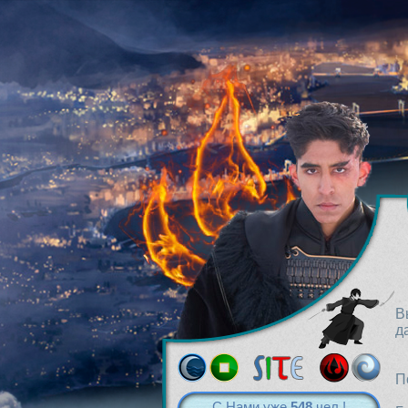
В
д
П
С Нами уже
548
чел.!