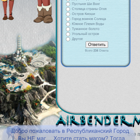
Пустыня Ши Вонг
Столица страны Огня
Остров Киоши
Город воинов Солнца
Южное Племя Воды
Туманное болото
Угольный остров
Другое
Всего
234
Ответа
Все 