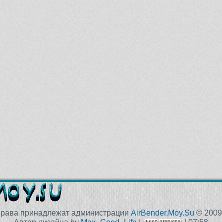
права принадлежат администрации
AirBender.Moy.Su
© 2009