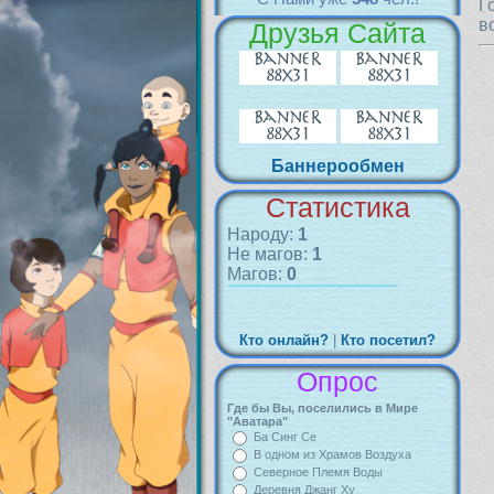
Г
в
Друзья Сайта
Баннерообмен
Статистика
Народу:
1
Не магов:
1
Магов:
0
Кто онлайн?
|
Кто посетил?
Опрос
Где бы Вы, поселились в Мире
"Аватара"
Ба Синг Се
В одном из Храмов Воздуха
Северное Племя Воды
Деревня Джанг Ху