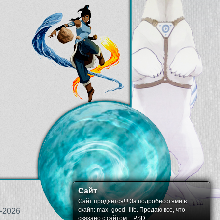
Сайт
Сайт продается!!! За подробностями в
скайп: max_good_life. Продаю все, что
-2026
связано с сайтом + PSD