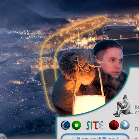
В
д
П
С Нами уже
548
чел.!