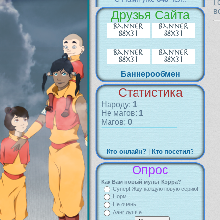
Г
в
Друзья Сайта
Баннерообмен
Статистика
Народу:
1
Не магов:
1
Магов:
0
Кто онлайн?
|
Кто посетил?
Опрос
Как Вам новый мульт Корра?
Супер! Жду каждую новую серию!
Норм
Не очень
Аанг лушче