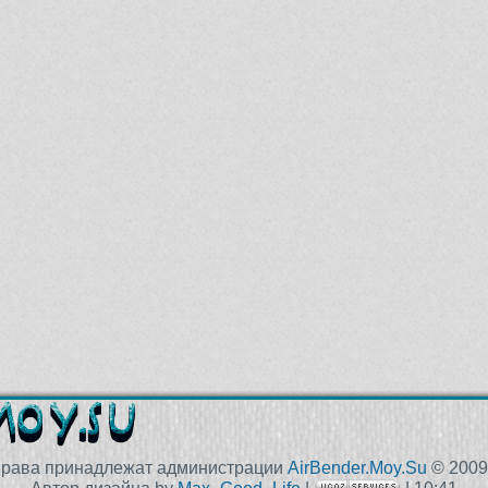
права принадлежат администрации
AirBender.Moy.Su
© 2009