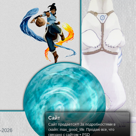
Сайт
Сайт продается!!! За подробностями в
скайп: max_good_life. Продаю все, что
-2026
связано с сайтом + PSD