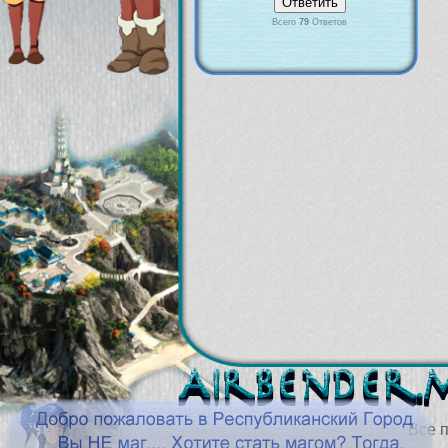
Всего
79
Ответов
Все 