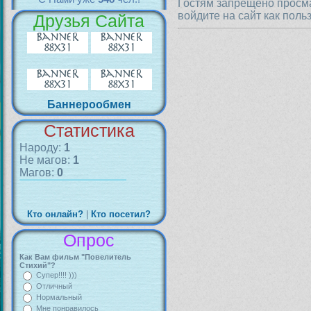
Гостям запрещено просма
войдите на сайт как поль
Друзья Сайта
Баннерообмен
Статистика
Народу:
1
Не магов:
1
Магов:
0
Кто онлайн?
|
Кто посетил?
Опрос
Как Вам фильм "Повелитель
Стихий"?
Супер!!!! )))
Отличный
Нормальный
Мне понравилось