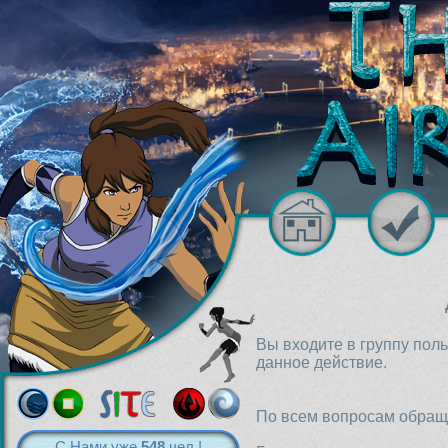
Вы входите в группу пол
данное действие.
По всем вопросам обраща
С Нами уже
548
чел.!