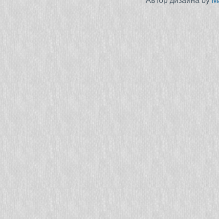
Автор дизайна by
M