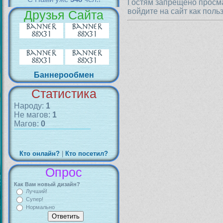
Гостям запрещено просма
войдите на сайт как поль
Друзья Сайта
Баннерообмен
Статистика
Народу:
1
Не магов:
1
Магов:
0
Кто онлайн?
|
Кто посетил?
Опрос
Как Вам новый дизайн?
Лучший!
Супер!
Нормально