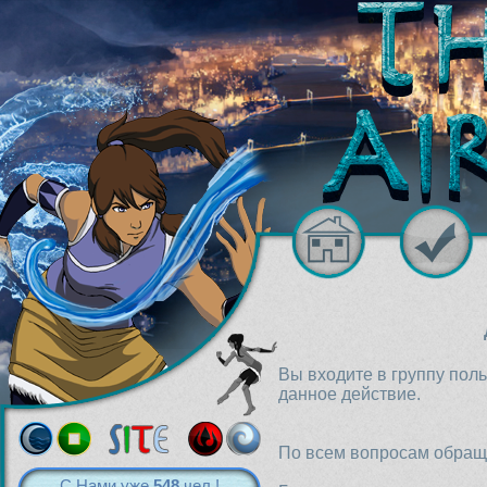
Вы входите в группу пол
данное действие.
По всем вопросам обраща
С Нами уже
548
чел.!