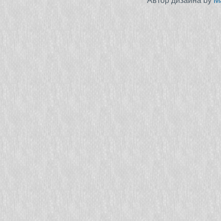
Автор дизайна by
M