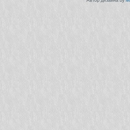
Автор дизайна by
M