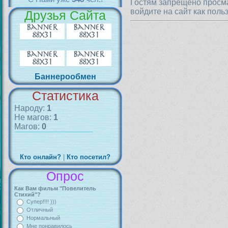
Гостям запрещено просма
войдите на сайт как поль
Друзья Сайта
Баннерообмен
Статистика
Народу:
1
Не магов:
1
Магов:
0
Кто онлайн?
|
Кто посетил?
Опрос
Как Вам фильм "Повелитель
Стихий"?
Супер!!!! )))
Отличный
Нормальный
Мне понравилось