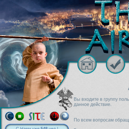
Вы входите в группу пол
данное действие.
По всем вопросам обраща
С Нами уже
548
чел.!