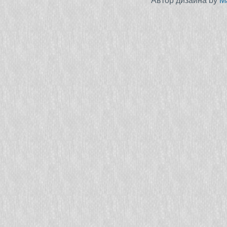
Автор дизайна by
M