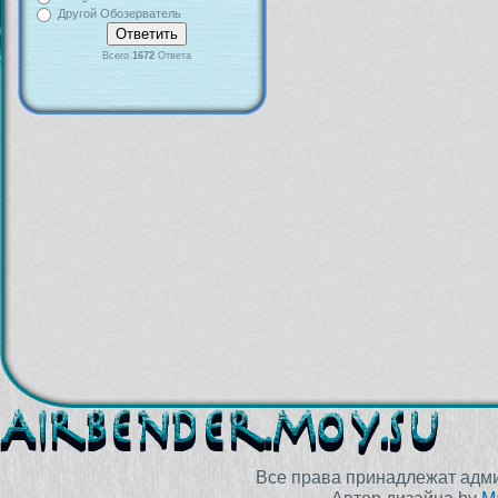
Другой Обозерватель
Всего
1672
Ответа
Все права принадлежат адм