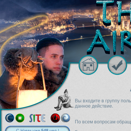
Вы входите в группу пол
данное действие.
По всем вопросам обраща
С Нами уже
548
чел.!