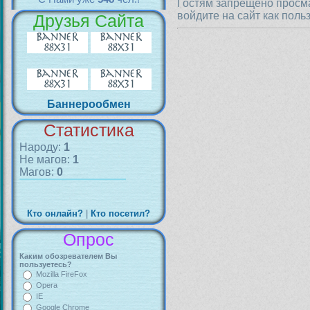
Гостям запрещено просма
войдите на сайт как поль
Друзья Сайта
Баннерообмен
Статистика
Народу:
1
Не магов:
1
Магов:
0
Кто онлайн?
|
Кто посетил?
Опрос
Каким обозревателем Вы
пользуетесь?
Mozilla FireFox
Opera
IE
Google Chrome