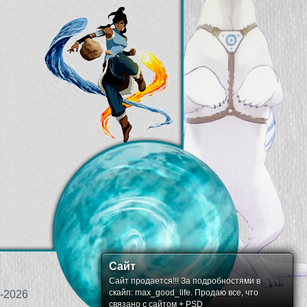
Сайт
Сайт продается!!! За подробностями в
скайп: max_good_life. Продаю все, что
-2026
связано с сайтом + PSD