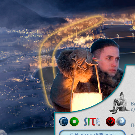
В
д
П
С Нами уже
548
чел.!