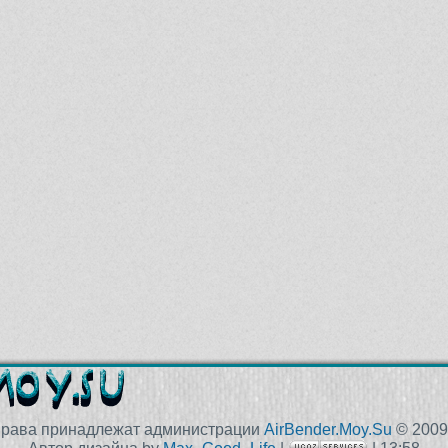
права принадлежат администрации
AirBender.Moy.Su
© 2009