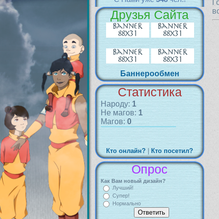
Г
в
Друзья Сайта
Баннерообмен
Статистика
Народу:
1
Не магов:
1
Магов:
0
Кто онлайн?
|
Кто посетил?
Опрос
Как Вам новый дизайн?
Лучший!
Супер!
Нормально