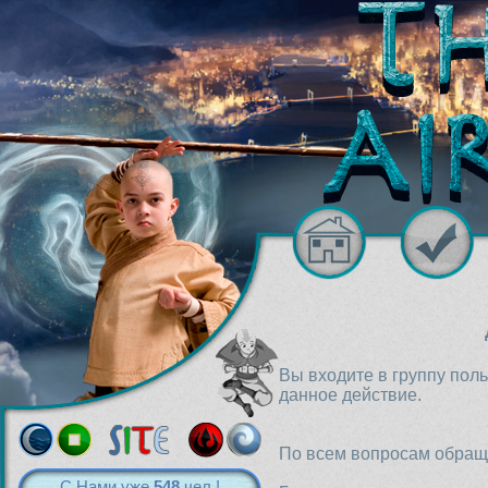
Вы входите в группу пол
данное действие.
По всем вопросам обраща
С Нами уже
548
чел.!