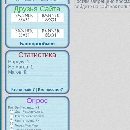
Гостям запрещено просма
войдите на сайт как поль
Друзья Сайта
Баннерообмен
Статистика
Народу:
1
Не магов:
1
Магов:
0
Кто онлайн?
|
Кто посетил?
Опрос
Как Вы Нас нашли?
Друг Рекомендовал
В интернете нашёл
Через группу ВК
Через Мой Мир