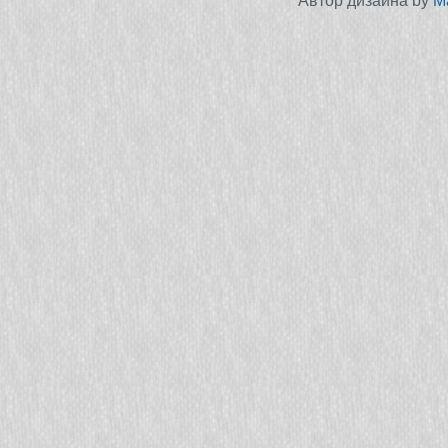
Автор дизайна by
M