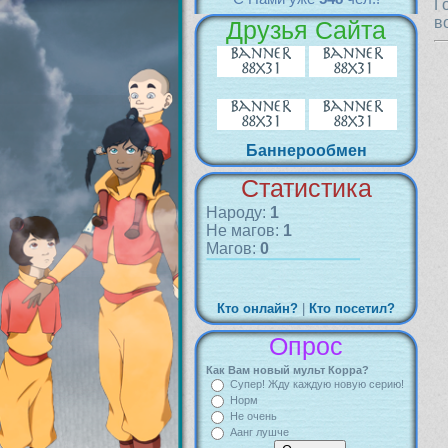
Г
в
Друзья Сайта
Баннерообмен
Статистика
Народу:
1
Не магов:
1
Магов:
0
Кто онлайн?
|
Кто посетил?
Опрос
Как Вам новый мульт Корра?
Супер! Жду каждую новую серию!
Норм
Не очень
Аанг лушче