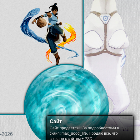
Сайт
Сайт продается!!! За подробностями в
скайп: max_good_life. Продаю все, что
-2026
связано с сайтом + PSD