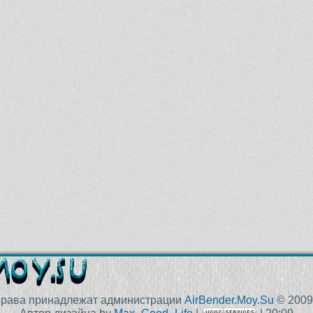
права принадлежат администрации
AirBender.Moy.Su
© 2009