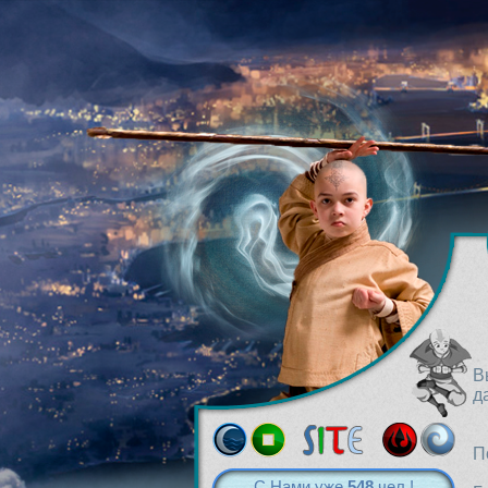
В
д
П
С Нами уже
548
чел.!