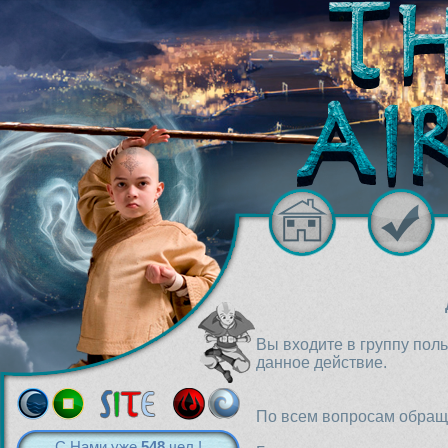
Вы входите в группу пол
данное действие.
По всем вопросам обраща
С Нами уже
548
чел.!