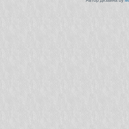
Автор дизайна by
M