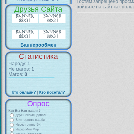
Гостям запрещено просма
войдите на сайт как поль
Друзья Сайта
Баннерообмен
Статистика
Народу:
1
Не магов:
1
Магов:
0
Кто онлайн?
|
Кто посетил?
Опрос
Как Вы Нас нашли?
Друг Рекомендовал
В интернете нашёл
Через группу ВК
Через Мой Мир