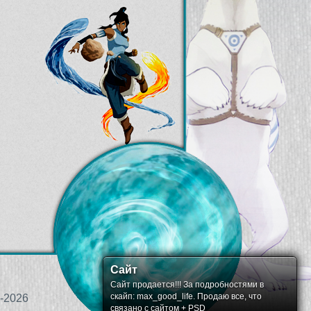
Сайт
Сайт продается!!! За подробностями в
скайп: max_good_life. Продаю все, что
-2026
связано с сайтом + PSD