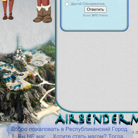
Другой Обозерватель
Всего
1672
Ответа
Все 