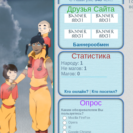
Г
в
Друзья Сайта
Баннерообмен
Статистика
Народу:
1
Не магов:
1
Магов:
0
Кто онлайн?
|
Кто посетил?
Опрос
Каким обозревателем Вы
пользуетесь?
Mozilla FireFox
Opera
IE
Google Chrome