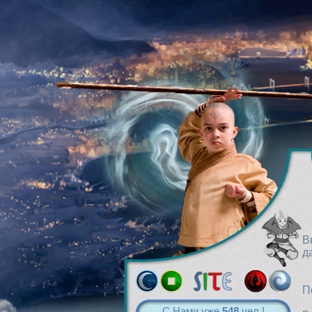
В
д
П
С Нами уже
548
чел.!