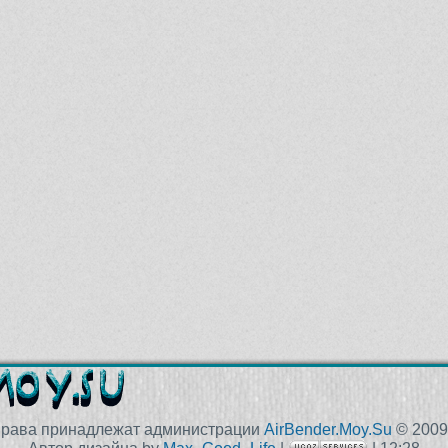
права принадлежат администрации
AirBender.Moy.Su
© 2009