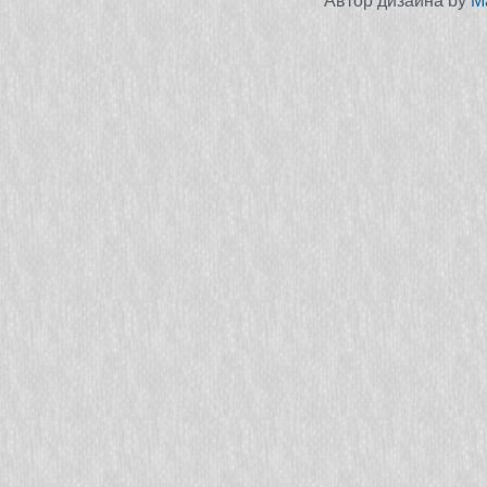
Автор дизайна by
M