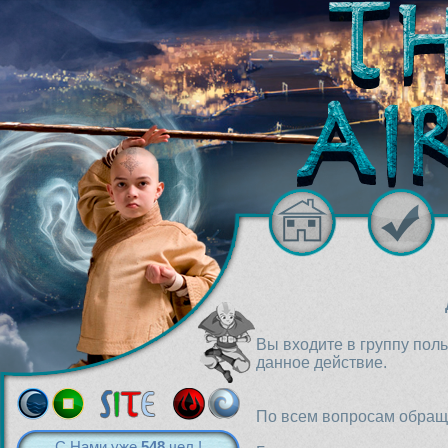
Вы входите в группу пол
данное действие.
По всем вопросам обраща
С Нами уже
548
чел.!