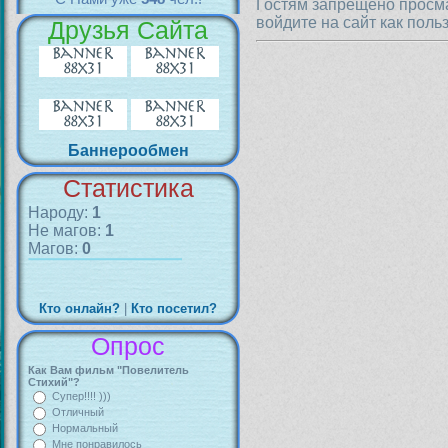
Гостям запрещено просма
войдите на сайт как поль
Друзья Сайта
Баннерообмен
Статистика
Народу:
1
Не магов:
1
Магов:
0
Кто онлайн?
|
Кто посетил?
Опрос
Как Вам фильм "Повелитель
Стихий"?
Супер!!!! )))
Отличный
Нормальный
Мне понравилось