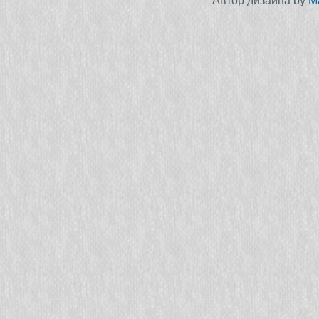
Автор дизайна by
M