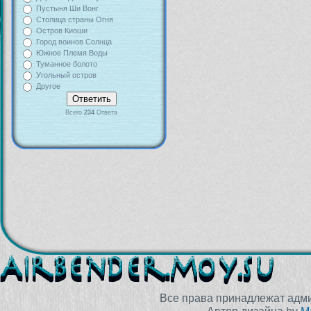
Пустыня Ши Вонг
Столица страны Огня
Остров Киоши
Город воинов Солнца
Южное Племя Воды
Туманное болото
Угольный остров
Другое
Всего
234
Ответа
Все права принадлежат адм