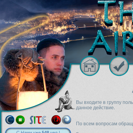
Вы входите в группу пол
данное действие.
По всем вопросам обраща
С Нами уже
548
чел.!