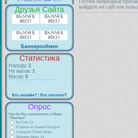
Гостям запрещено просма
войдите на сайт как поль
Друзья Сайта
Баннерообмен
Статистика
Народу:
1
Не магов:
1
Магов:
0
Кто онлайн?
|
Кто посетил?
Опрос
Где бы Вы, поселились в Мире
"Аватара"
Ба Синг Се
В одном из Храмов Воздуха
Северное Племя Воды
Деревня Джанг Ху