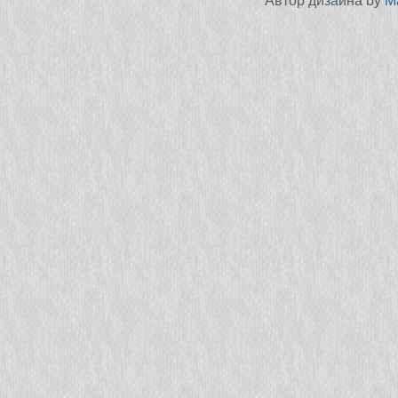
Автор дизайна by
M