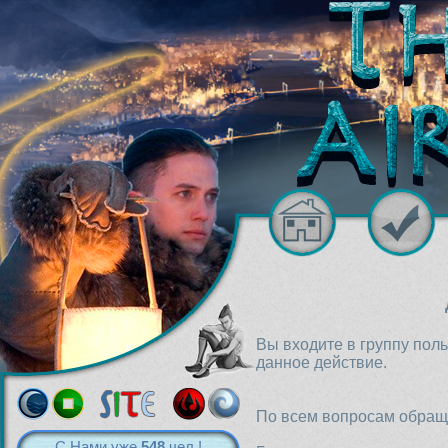
Вы входите в группу пол
данное действие.
По всем вопросам обраща
С Нами уже
548
чел.!