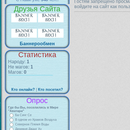
Гостям запрещено просма
войдите на сайт как поль
Друзья Сайта
Баннерообмен
Статистика
Народу:
1
Не магов:
1
Магов:
0
Кто онлайн?
|
Кто посетил?
Опрос
Где бы Вы, поселились в Мире
"Аватара"
Ба Синг Се
В одном из Храмов Воздуха
Северное Племя Воды
Деревня Джанг Ху