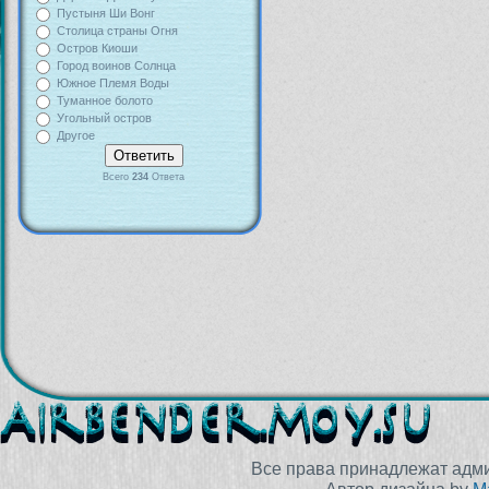
Пустыня Ши Вонг
Столица страны Огня
Остров Киоши
Город воинов Солнца
Южное Племя Воды
Туманное болото
Угольный остров
Другое
Всего
234
Ответа
Все права принадлежат адм