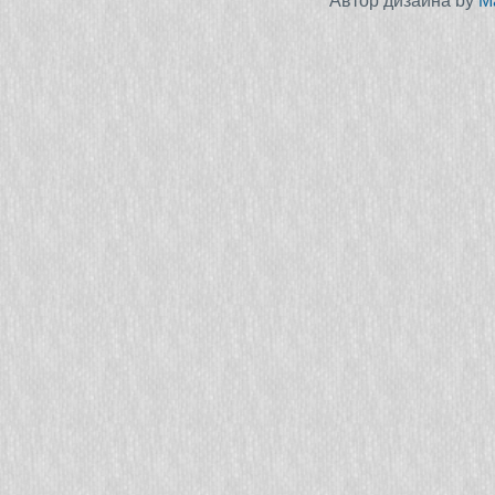
Автор дизайна by
M