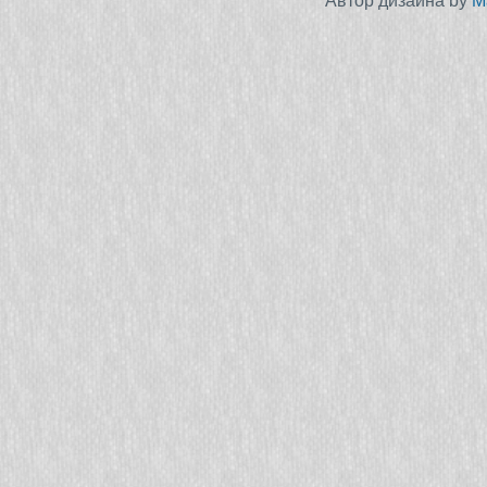
Автор дизайна by
M