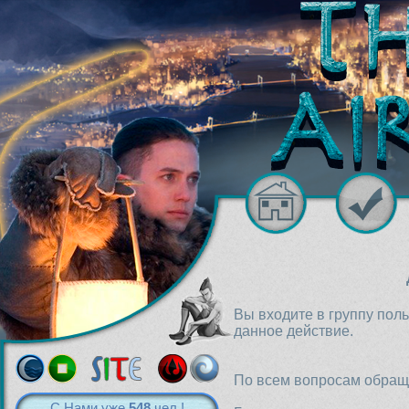
Вы входите в группу пол
данное действие.
По всем вопросам обраща
С Нами уже
548
чел.!