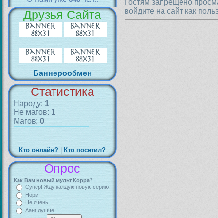
Гостям запрещено просма
войдите на сайт как поль
Друзья Сайта
Баннерообмен
Статистика
Народу:
1
Не магов:
1
Магов:
0
Кто онлайн?
|
Кто посетил?
Опрос
Как Вам новый мульт Корра?
Супер! Жду каждую новую серию!
Норм
Не очень
Аанг лушче