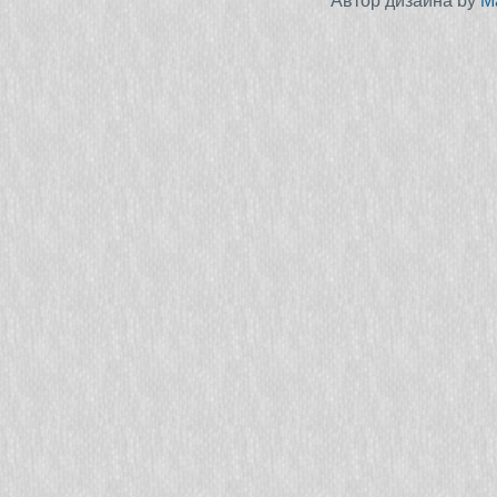
Автор дизайна by
M