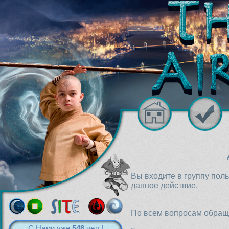
Вы входите в группу пол
данное действие.
По всем вопросам обраща
С Нами уже
548
чел.!