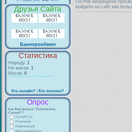
Гостям запрещено просма
войдите на сайт как поль
Друзья Сайта
Баннерообмен
Статистика
Народу:
1
Не магов:
1
Магов:
0
Кто онлайн?
|
Кто посетил?
Опрос
Как Вам фильм "Повелитель
Стихий"?
Супер!!!! )))
Отличный
Нормальный
Мне понравилось