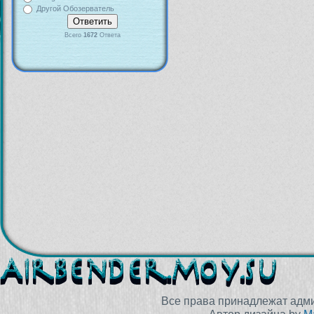
Другой Обозерватель
Всего
1672
Ответа
Все права принадлежат адм