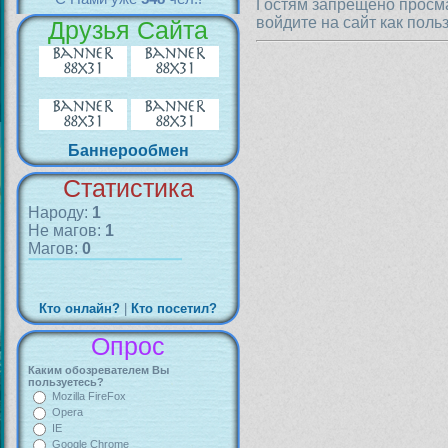
Гостям запрещено просма
войдите на сайт как поль
Друзья Сайта
Баннерообмен
Статистика
Народу:
1
Не магов:
1
Магов:
0
Кто онлайн?
|
Кто посетил?
Опрос
Каким обозревателем Вы
пользуетесь?
Mozilla FireFox
Opera
IE
Google Chrome