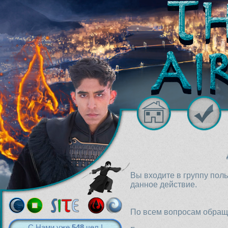
Вы входите в группу пол
данное действие.
По всем вопросам обраща
С Нами уже
548
чел.!