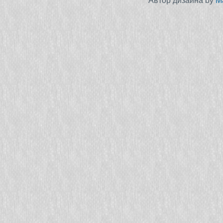
Автор дизайна by
M