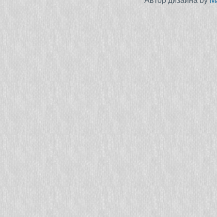
Автор дизайна by
M