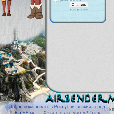
Другим способом
Всего
651
Ответ
Все 