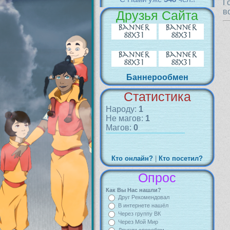
Г
в
Друзья Сайта
Баннерообмен
Статистика
Народу:
1
Не магов:
1
Магов:
0
Кто онлайн?
|
Кто посетил?
Опрос
Как Вы Нас нашли?
Друг Рекомендовал
В интернете нашёл
Через группу ВК
Через Мой Мир