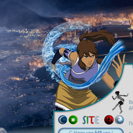
В
д
П
С Нами уже
548
чел.!