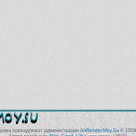
права принадлежат администрации
AirBender.Moy.Su
© 2009