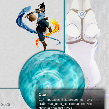
Сайт
Сайт продается!!! За подробностями в
скайп: max_good_life. Продаю все, что
-2026
связано с сайтом + PSD