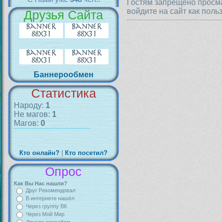
Гостям запрещено просма
войдите на сайт как поль
Друзья Сайта
Баннерообмен
Статистика
Народу:
1
Не магов:
1
Магов:
0
Кто онлайн?
|
Кто посетил?
Опрос
Как Вы Нас нашли?
Друг Рекомендовал
В интернете нашёл
Через группу ВК
Через Мой Мир