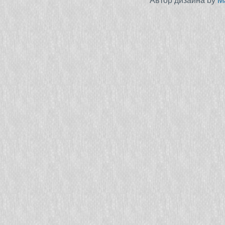
Автор дизайна by
M