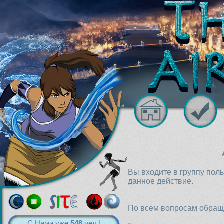
Вы входите в группу пол
данное действие.
По всем вопросам обраща
С Нами уже
548
чел.!