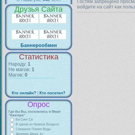
Гостям запрещено просма
войдите на сайт как поль
Друзья Сайта
Баннерообмен
Статистика
Народу:
1
Не магов:
1
Магов:
0
Кто онлайн?
|
Кто посетил?
Опрос
Где бы Вы, поселились в Мире
"Аватара"
Ба Синг Се
В одном из Храмов Воздуха
Северное Племя Воды
Деревня Джанг Ху