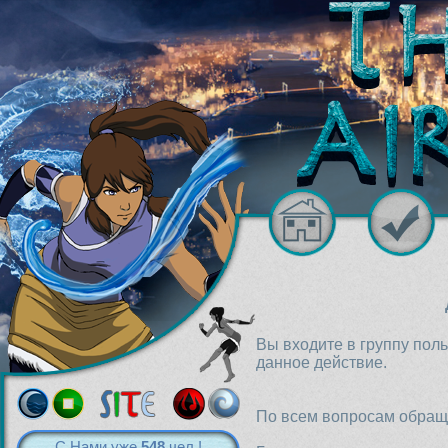
Вы входите в группу пол
данное действие.
По всем вопросам обраща
С Нами уже
548
чел.!