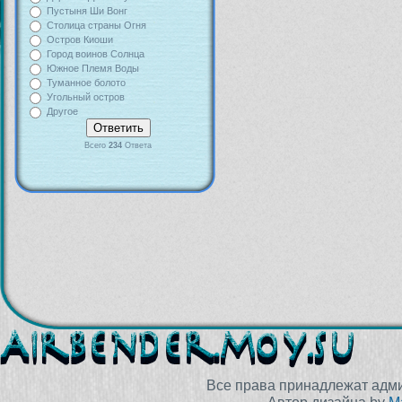
Пустыня Ши Вонг
Столица страны Огня
Остров Киоши
Город воинов Солнца
Южное Племя Воды
Туманное болото
Угольный остров
Другое
Всего
234
Ответа
Все права принадлежат адм