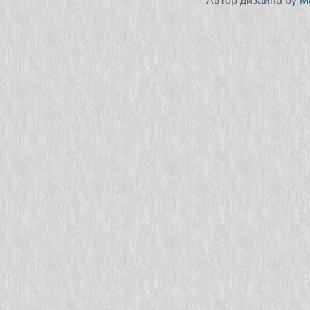
Автор дизайна by
M