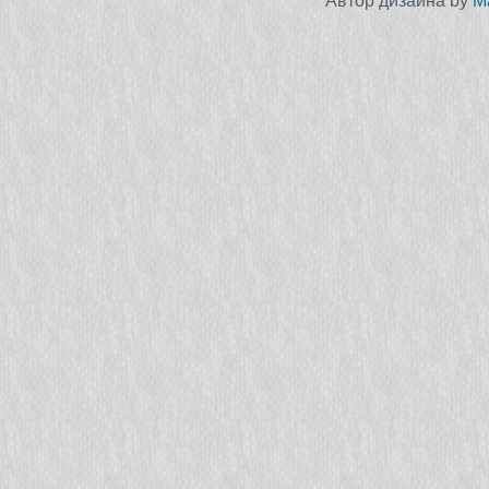
Автор дизайна by
M