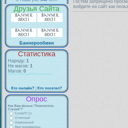
Гостям запрещено просма
войдите на сайт как поль
Друзья Сайта
Баннерообмен
Статистика
Народу:
1
Не магов:
1
Магов:
0
Кто онлайн?
|
Кто посетил?
Опрос
Как Вам фильм "Повелитель
Стихий"?
Супер!!!! )))
Отличный
Нормальный
Мне понравилось