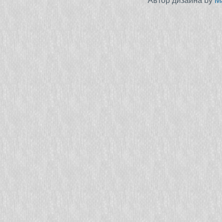
Автор дизайна by
M