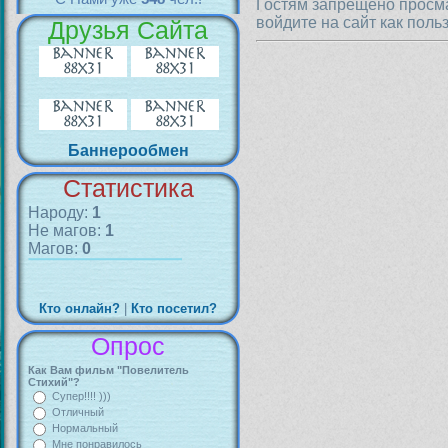
Гостям запрещено просма
войдите на сайт как поль
Друзья Сайта
Баннерообмен
Статистика
Народу:
1
Не магов:
1
Магов:
0
Кто онлайн?
|
Кто посетил?
Опрос
Как Вам фильм "Повелитель
Стихий"?
Супер!!!! )))
Отличный
Нормальный
Мне понравилось