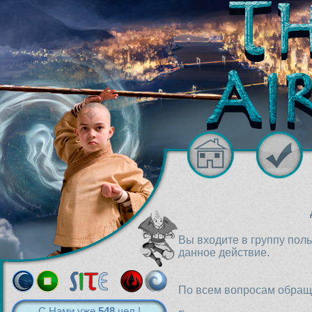
Вы входите в группу пол
данное действие.
По всем вопросам обраща
С Нами уже
548
чел.!