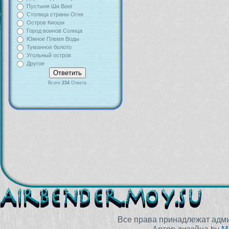
Пустыня Ши Вонг
Столица страны Огня
Остров Киоши
Город воинов Солнца
Южное Племя Воды
Туманное болото
Угольный остров
Другое
Всего
234
Ответа
Все права принадлежат адм