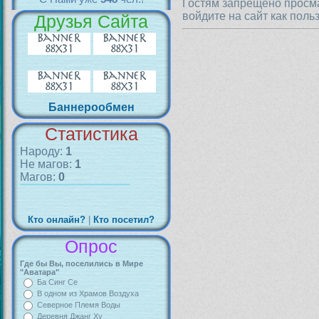
Гостям запрещено просма
войдите на сайт как поль
Друзья Сайта
Баннерообмен
Статистика
Народу:
1
Не магов:
1
Магов:
0
Кто онлайн?
|
Кто посетил?
Опрос
Где бы Вы, поселились в Мире
"Аватара"
Ба Синг Се
В одном из Храмов Воздуха
Северное Племя Воды
Деревня Джанг Ху