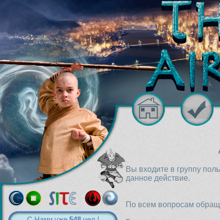
Вы входите в группу пол
данное действие.
По всем вопросам обраща
С Нами уже
548
чел.!