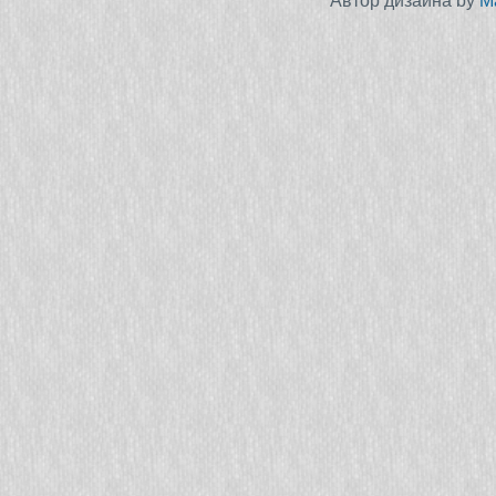
Автор дизайна by
M