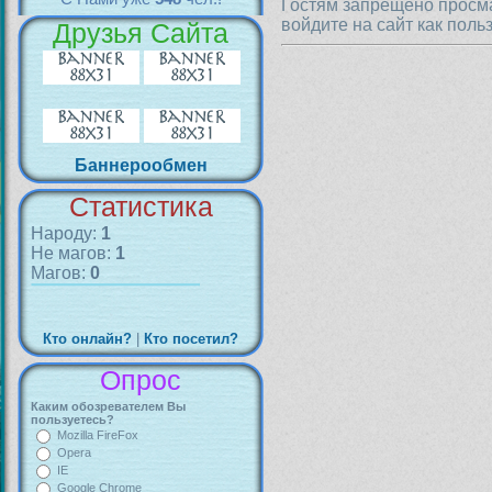
Гостям запрещено просма
войдите на сайт как поль
Друзья Сайта
Баннерообмен
Статистика
Народу:
1
Не магов:
1
Магов:
0
Кто онлайн?
|
Кто посетил?
Опрос
Каким обозревателем Вы
пользуетесь?
Mozilla FireFox
Opera
IE
Google Chrome