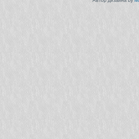
Автор дизайна by
M