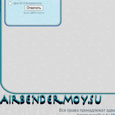
Другой Обозерватель
Всего
1672
Ответа
Все права принадлежат адм