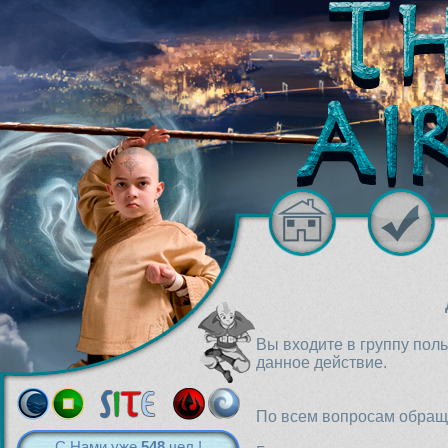
Вы входите в группу пол
данное действие.
По всем вопросам обраща
С Нами уже
548
чел.!