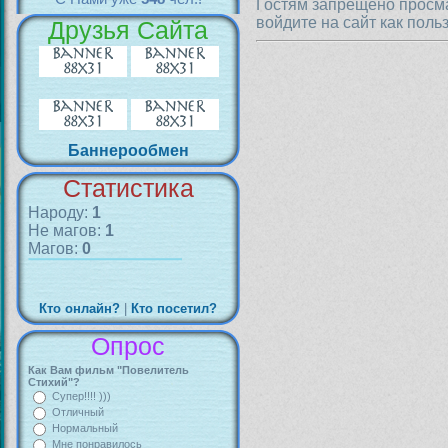
Гостям запрещено просма
войдите на сайт как поль
Друзья Сайта
Баннерообмен
Статистика
Народу:
1
Не магов:
1
Магов:
0
Кто онлайн?
|
Кто посетил?
Опрос
Как Вам фильм "Повелитель
Стихий"?
Супер!!!! )))
Отличный
Нормальный
Мне понравилось