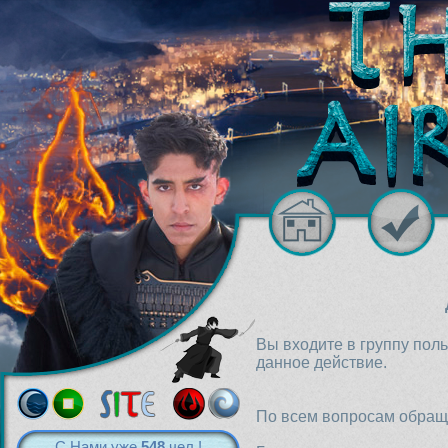
Вы входите в группу пол
данное действие.
По всем вопросам обраща
С Нами уже
548
чел.!