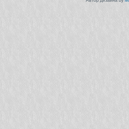
Автор дизайна by
M