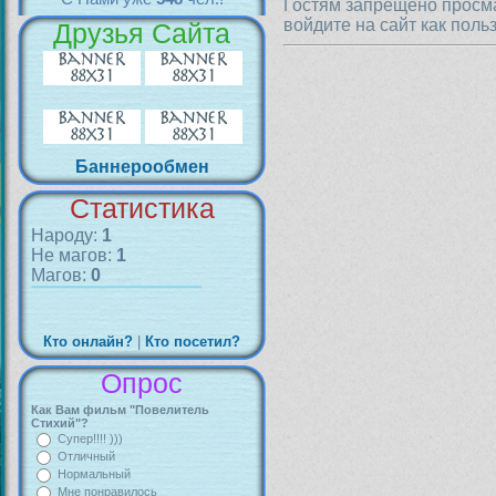
Гостям запрещено просма
войдите на сайт как поль
Друзья Сайта
Баннерообмен
Статистика
Народу:
1
Не магов:
1
Магов:
0
Кто онлайн?
|
Кто посетил?
Опрос
Как Вам фильм "Повелитель
Стихий"?
Супер!!!! )))
Отличный
Нормальный
Мне понравилось