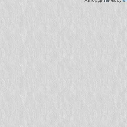
Автор дизайна by
M