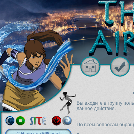
Вы входите в группу пол
данное действие.
По всем вопросам обраща
С Нами уже
548
чел.!