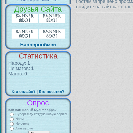
Гостям запрещено просма
войдите на сайт как поль
Друзья Сайта
Баннерообмен
Статистика
Народу:
1
Не магов:
1
Магов:
0
Кто онлайн?
|
Кто посетил?
Опрос
Как Вам новый мульт Корра?
Супер! Жду каждую новую серию!
Норм
Не очень
Аанг лушче