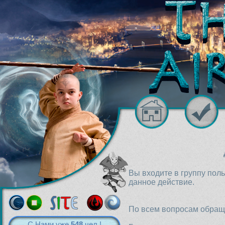
Вы входите в группу пол
данное действие.
По всем вопросам обраща
С Нами уже
548
чел.!