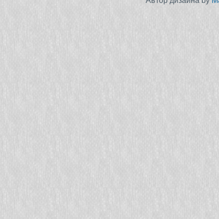
Автор дизайна by
M