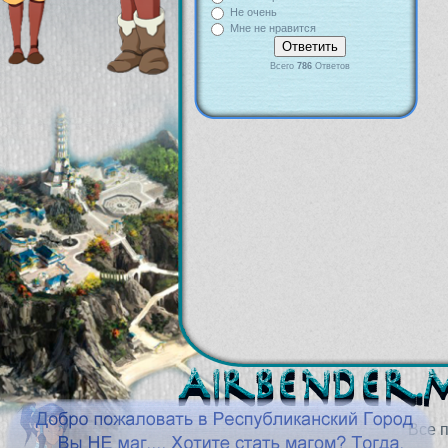
Не очень
Мне не нравится
Всего
786
Ответов
Все 