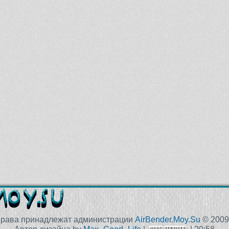
права принадлежат администрации
AirBender.Moy.Su
© 2009