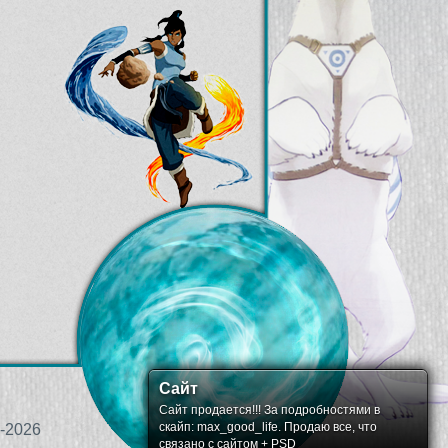
Сайт
Сайт продается!!! За подробностями в
скайп: max_good_life. Продаю все, что
-2026
связано с сайтом + PSD