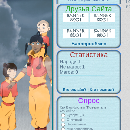
Г
в
Друзья Сайта
Баннерообмен
Статистика
Народу:
1
Не магов:
1
Магов:
0
Кто онлайн?
|
Кто посетил?
Опрос
Как Вам фильм "Повелитель
Стихий"?
Супер!!!! )))
Отличный
Нормальный
Мне понравилось