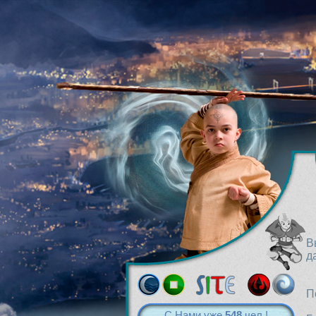
В
д
П
С Нами уже
548
чел.!