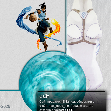
Сайт
Сайт продается!!! За подробностями в
скайп: max_good_life. Продаю все, что
-2026
связано с сайтом + PSD