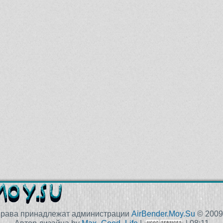
права принадлежат администрации
AirBender.Moy.Su
© 2009