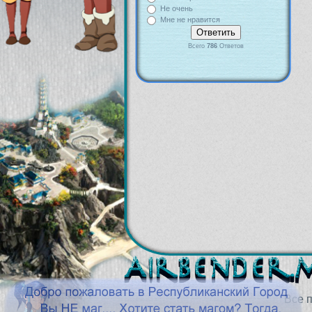
Не очень
Мне не нравится
Всего
786
Ответов
Все 