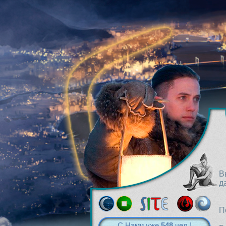
В
д
П
С Нами уже
548
чел.!