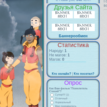
Г
в
Друзья Сайта
Баннерообмен
Статистика
Народу:
1
Не магов:
1
Магов:
0
Кто онлайн?
|
Кто посетил?
Опрос
Как Вам фильм "Повелитель
Стихий"?
Супер!!!! )))
Отличный
Нормальный
Мне понравилось