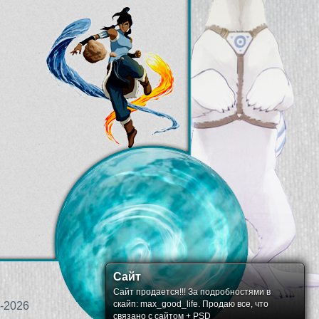
Сайт
Сайт продается!!! За подробностями в
скайп: max_good_life. Продаю все, что
-2026
связано с сайтом + PSD