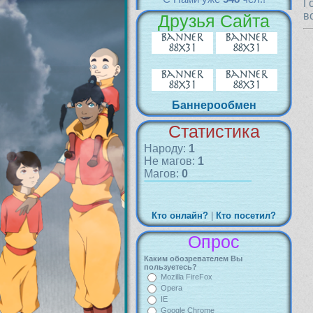
Г
в
Друзья Сайта
Баннерообмен
Статистика
Народу:
1
Не магов:
1
Магов:
0
Кто онлайн?
|
Кто посетил?
Опрос
Каким обозревателем Вы
пользуетесь?
Mozilla FireFox
Opera
IE
Google Chrome