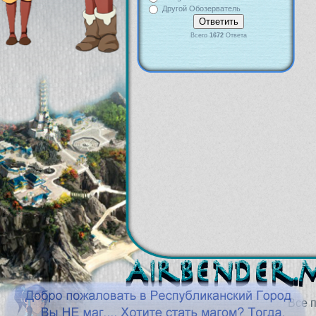
Другой Обозерватель
Всего
1672
Ответа
Все 