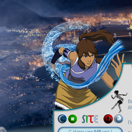
В
д
П
С Нами уже
548
чел.!