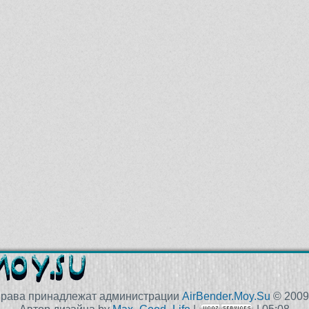
права принадлежат администрации
AirBender.Moy.Su
© 2009