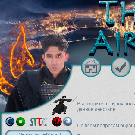
Вы входите в группу пол
данное действие.
По всем вопросам обраща
С Нами уже
548
чел.!