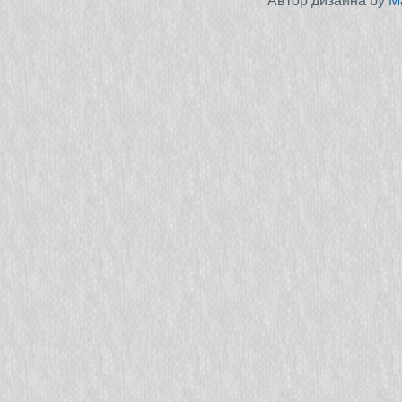
Автор дизайна by
M