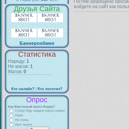
Гостям запрещено просма
войдите на сайт как поль
Друзья Сайта
Баннерообмен
Статистика
Народу:
1
Не магов:
1
Магов:
0
Кто онлайн?
|
Кто посетил?
Опрос
Как Вам новый мульт Корра?
Супер! Жду каждую новую серию!
Норм
Не очень
Аанг лушче