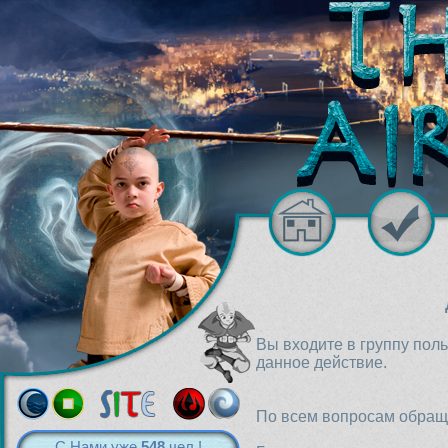
Вы входите в группу пол
данное действие.
По всем вопросам обраща
С Нами уже
548
чел.!