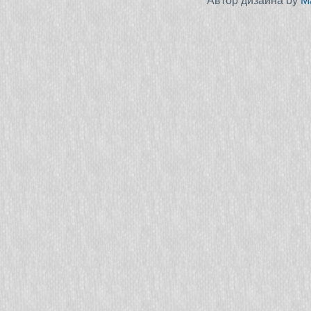
Автор дизайна by
M