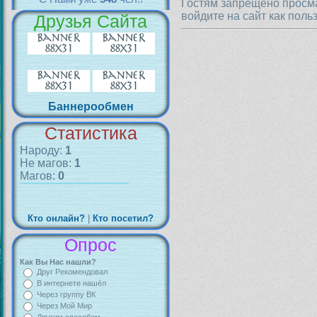
Гостям запрещено просма
войдите на сайт как поль
Друзья Сайта
Баннерообмен
Статистика
Народу:
1
Не магов:
1
Магов:
0
Кто онлайн?
|
Кто посетил?
Опрос
Как Вы Нас нашли?
Друг Рекомендовал
В интернете нашёл
Через группу ВК
Через Мой Мир