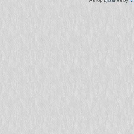
Автор дизайна by
M