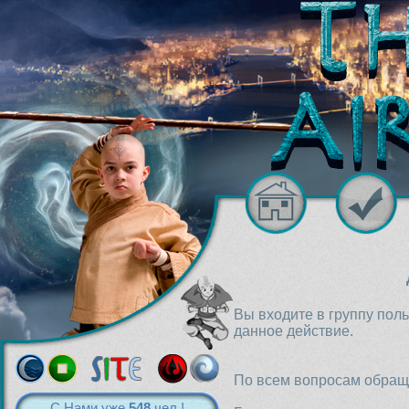
Вы входите в группу пол
данное действие.
По всем вопросам обраща
С Нами уже
548
чел.!