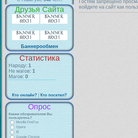
Гостям запрещено просма
войдите на сайт как поль
Друзья Сайта
Баннерообмен
Статистика
Народу:
1
Не магов:
1
Магов:
0
Кто онлайн?
|
Кто посетил?
Опрос
Каким обозревателем Вы
пользуетесь?
Mozilla FireFox
Opera
IE
Google Chrome