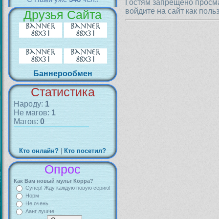
Гостям запрещено просма
войдите на сайт как поль
Друзья Сайта
Баннерообмен
Статистика
Народу:
1
Не магов:
1
Магов:
0
Кто онлайн?
|
Кто посетил?
Опрос
Как Вам новый мульт Корра?
Супер! Жду каждую новую серию!
Норм
Не очень
Аанг лушче