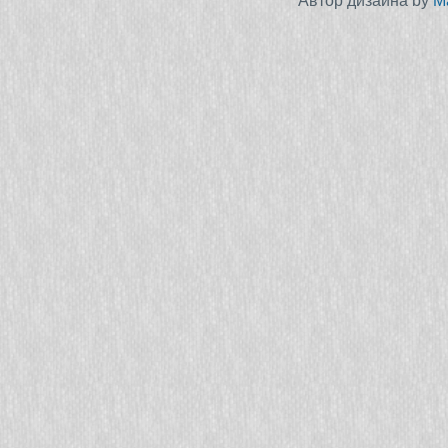
Автор дизайна by
M