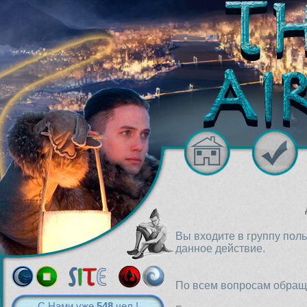
Вы входите в группу пол
данное действие.
По всем вопросам обраща
С Нами уже
548
чел.!