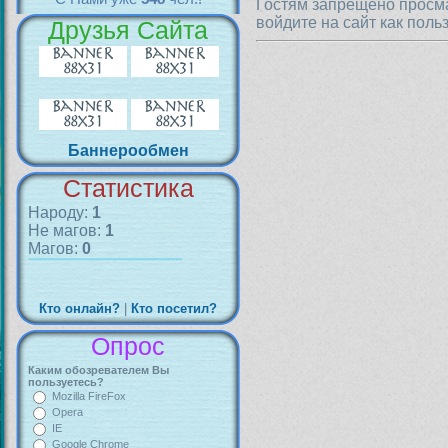
Гостям запрещено просма
войдите на сайт как поль
Друзья Сайта
Баннерообмен
Статистика
Народу:
1
Не магов:
1
Магов:
0
Кто онлайн?
|
Кто посетил?
Опрос
Каким обозревателем Вы
пользуетесь?
Mozilla FireFox
Opera
IE
Google Chrome