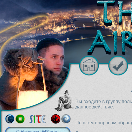
Вы входите в группу пол
данное действие.
По всем вопросам обраща
С Нами уже
548
чел.!