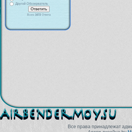
Другой Обозерватель
Всего
1672
Ответа
Все права принадлежат адм