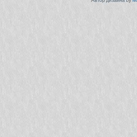
Автор дизайна by
M