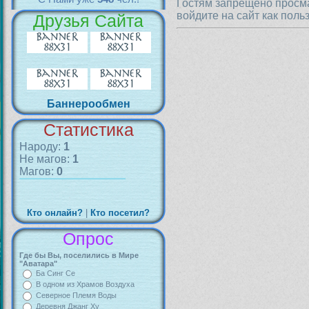
Гостям запрещено просма
войдите на сайт как поль
Друзья Сайта
Баннерообмен
Статистика
Народу:
1
Не магов:
1
Магов:
0
Кто онлайн?
|
Кто посетил?
Опрос
Где бы Вы, поселились в Мире
"Аватара"
Ба Синг Се
В одном из Храмов Воздуха
Северное Племя Воды
Деревня Джанг Ху