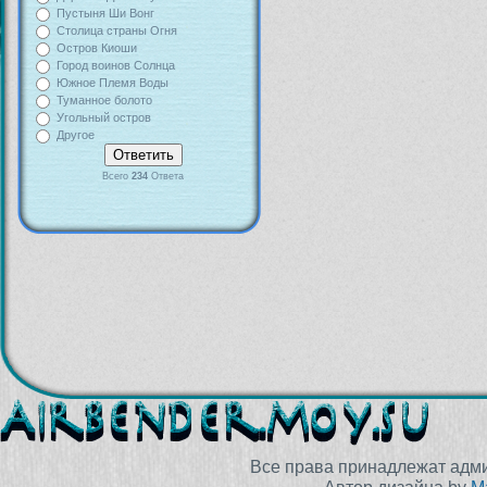
Пустыня Ши Вонг
Столица страны Огня
Остров Киоши
Город воинов Солнца
Южное Племя Воды
Туманное болото
Угольный остров
Другое
Всего
234
Ответа
Все права принадлежат адм