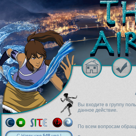
Вы входите в группу пол
данное действие.
По всем вопросам обраща
С Нами уже
548
чел.!