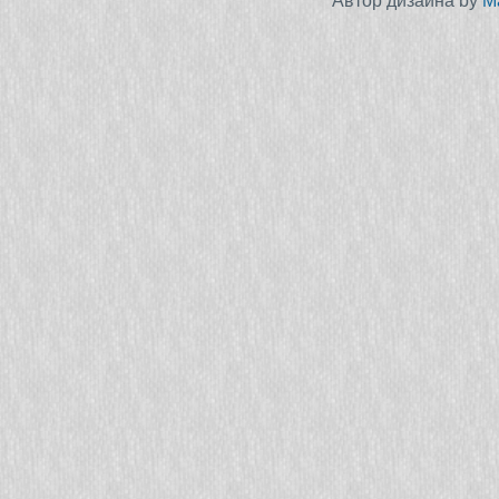
Автор дизайна by
M