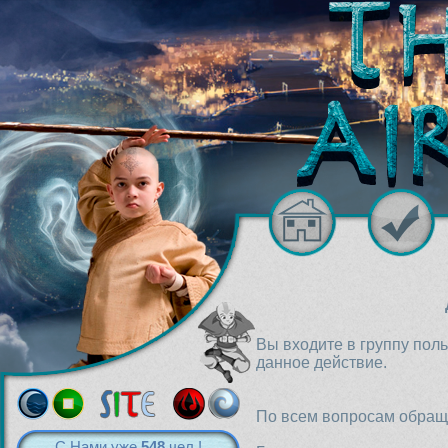
Вы входите в группу пол
данное действие.
По всем вопросам обраща
С Нами уже
548
чел.!