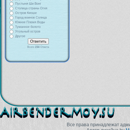
Пустыня Ши Вонг
Столица страны Огня
Остров Киоши
Город воинов Солнца
Южное Племя Воды
Туманное болото
Угольный остров
Другое
Всего
234
Ответа
Все права принадлежат адм