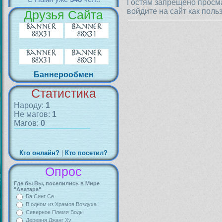
Гостям запрещено просма
войдите на сайт как поль
Друзья Сайта
Баннерообмен
Статистика
Народу:
1
Не магов:
1
Магов:
0
Кто онлайн?
|
Кто посетил?
Опрос
Где бы Вы, поселились в Мире
"Аватара"
Ба Синг Се
В одном из Храмов Воздуха
Северное Племя Воды
Деревня Джанг Ху