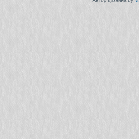
Автор дизайна by
M