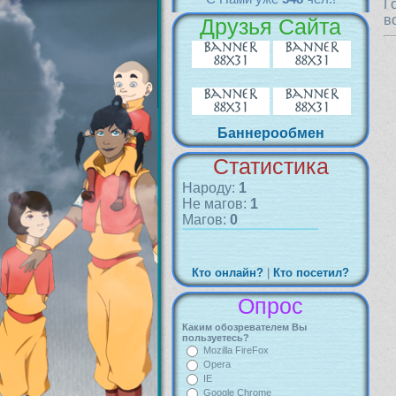
Г
в
Друзья Сайта
Баннерообмен
Статистика
Народу:
1
Не магов:
1
Магов:
0
Кто онлайн?
|
Кто посетил?
Опрос
Каким обозревателем Вы
пользуетесь?
Mozilla FireFox
Opera
IE
Google Chrome