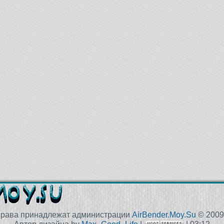
права принадлежат администрации
AirBender.Moy.Su
© 2009