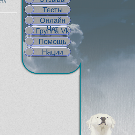
ста
Тесты
Онлайн
Чат
Группа Vk
Помощь
Нации