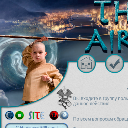
Вы входите в группу пол
данное действие.
По всем вопросам обраща
С Нами уже
548
чел.!