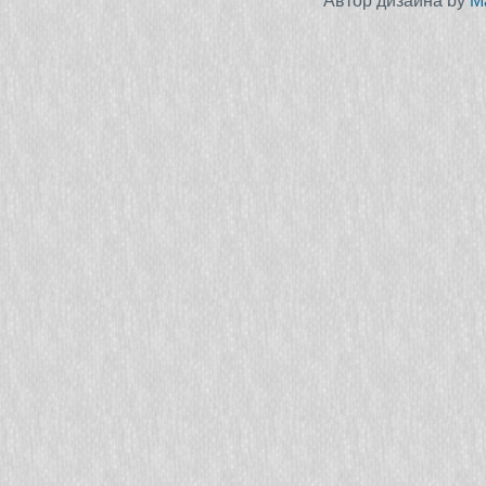
Автор дизайна by
M