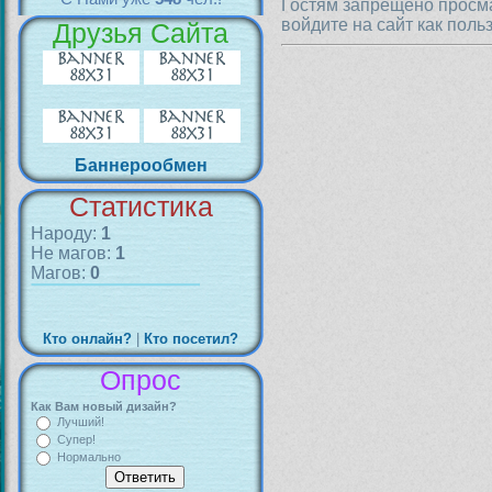
Гостям запрещено просма
войдите на сайт как поль
Друзья Сайта
Баннерообмен
Статистика
Народу:
1
Не магов:
1
Магов:
0
Кто онлайн?
|
Кто посетил?
Опрос
Как Вам новый дизайн?
Лучший!
Супер!
Нормально