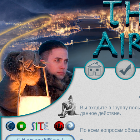
Вы входите в группу пол
данное действие.
По всем вопросам обраща
С Нами уже
548
чел.!