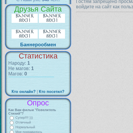
Гостям запрещено просма
войдите на сайт как поль
Друзья Сайта
Баннерообмен
Статистика
Народу:
1
Не магов:
1
Магов:
0
Кто онлайн?
|
Кто посетил?
Опрос
Как Вам фильм "Повелитель
Стихий"?
Супер!!!! )))
Отличный
Нормальный
Мне понравилось