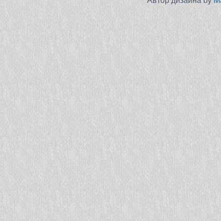
Автор дизайна by
M