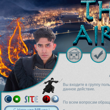
Вы входите в группу пол
данное действие.
По всем вопросам обраща
С Нами уже
548
чел.!