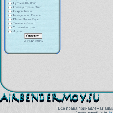
Пустыня Ши Вонг
Столица страны Огня
Остров Киоши
Город воинов Солнца
Южное Племя Воды
Туманное болото
Угольный остров
Другое
Всего
234
Ответа
Все права принадлежат адм