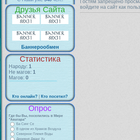
Гостям запрещено просма
войдите на сайт как поль
Друзья Сайта
Баннерообмен
Статистика
Народу:
1
Не магов:
1
Магов:
0
Кто онлайн?
|
Кто посетил?
Опрос
Где бы Вы, поселились в Мире
"Аватара"
Ба Синг Се
В одном из Храмов Воздуха
Северное Племя Воды
Деревня Джанг Ху