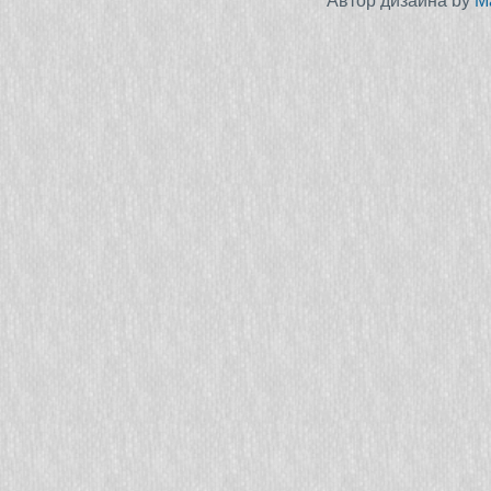
Автор дизайна by
M