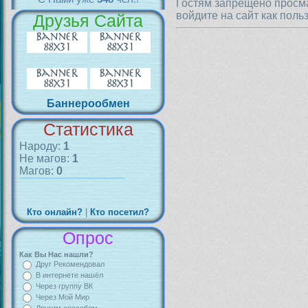
Гостям запрещено просма
войдите на сайт как поль
Друзья Сайта
Баннерообмен
Статистика
Народу:
1
Не магов:
1
Магов:
0
Кто онлайн?
|
Кто посетил?
Опрос
Как Вы Нас нашли?
Друг Рекомендовал
В интернете нашёл
Через группу ВК
Через Мой Мир