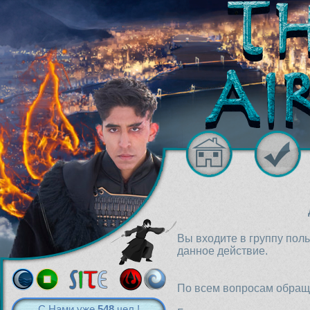
Вы входите в группу пол
данное действие.
По всем вопросам обраща
С Нами уже
548
чел.!