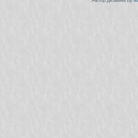
Автор дизайна by
M