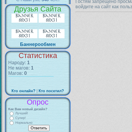
Гостям запрещено просма
войдите на сайт как поль
Друзья Сайта
Баннерообмен
Статистика
Народу:
1
Не магов:
1
Магов:
0
Кто онлайн?
|
Кто посетил?
Опрос
Как Вам новый дизайн?
Лучший!
Супер!
Нормально