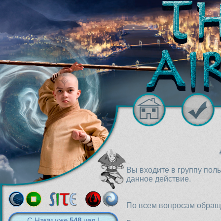
Вы входите в группу пол
данное действие.
По всем вопросам обраща
С Нами уже
548
чел.!