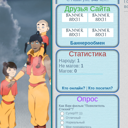
Г
в
Друзья Сайта
Баннерообмен
Статистика
Народу:
1
Не магов:
1
Магов:
0
Кто онлайн?
|
Кто посетил?
Опрос
Как Вам фильм "Повелитель
Стихий"?
Супер!!!! )))
Отличный
Нормальный
Мне понравилось