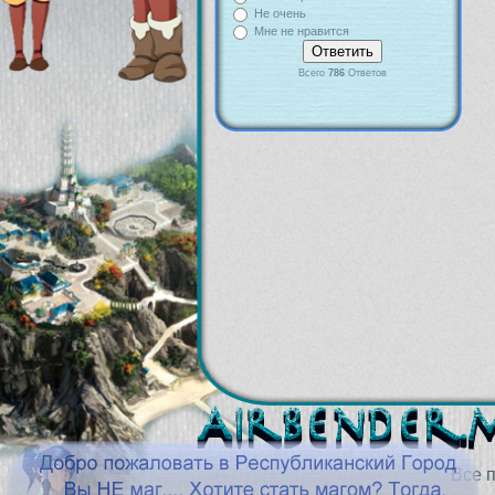
Не очень
Мне не нравится
Всего
786
Ответов
Все 