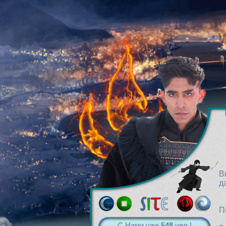
В
д
П
С Нами уже
548
чел.!