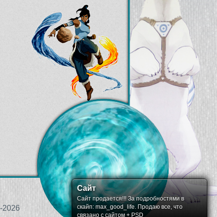
Сайт
Сайт продается!!! За подробностями в
скайп: max_good_life. Продаю все, что
-2026
связано с сайтом + PSD